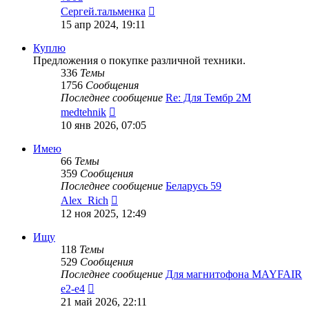
Перейти
Сергей.тальменка
к
15 апр 2024, 19:11
последнему
сообщению
Куплю
Предложения о покупке различной техники.
336
Темы
1756
Сообщения
Последнее сообщение
Re: Для Тембр 2М
Перейти
medtehnik
к
10 янв 2026, 07:05
последнему
сообщению
Имею
66
Темы
359
Сообщения
Последнее сообщение
Беларусь 59
Перейти
Alex_Rich
к
12 ноя 2025, 12:49
последнему
сообщению
Ищу
118
Темы
529
Сообщения
Последнее сообщение
Для магнитофона MAYFAIR
Перейти
e2-e4
к
21 май 2026, 22:11