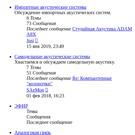
последнему
сообщению
Импортные акустические системы
Обсуждение импортных акустических систем.
6
Темы
73
Сообщения
Последнее сообщение
Студийная Акустика ADAM
A8X
Перейти
Jusi
к
15 янв 2019, 23:49
последнему
сообщению
Самодельные акустические системы
Хвастаемся и обсуждаем самодельную акустику.
7
Темы
51
Сообщения
Последнее сообщение
Re: Компьютерные
"колоночки"
Перейти
SAeMon
к
01 фев 2018, 16:23
последнему
сообщению
ЭФИР
Темы
Сообщения
Последнее сообщение
Аналоговая связь