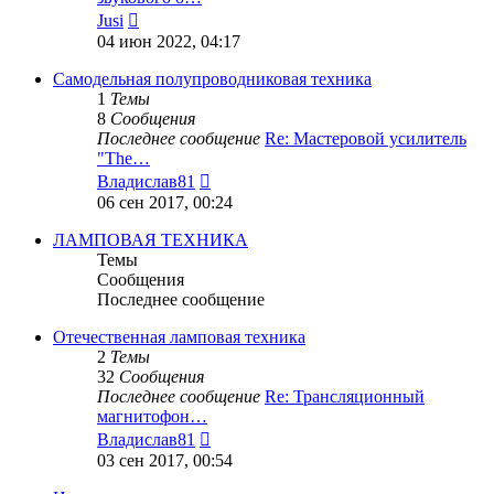
Перейти
Jusi
к
04 июн 2022, 04:17
последнему
сообщению
Самодельная полупроводниковая техника
1
Темы
8
Сообщения
Последнее сообщение
Re: Мастеровой усилитель
"The…
Перейти
Владислав81
к
06 сен 2017, 00:24
последнему
сообщению
ЛАМПОВАЯ ТЕХНИКА
Темы
Сообщения
Последнее сообщение
Отечественная ламповая техника
2
Темы
32
Сообщения
Последнее сообщение
Re: Трансляционный
магнитофон…
Перейти
Владислав81
к
03 сен 2017, 00:54
последнему