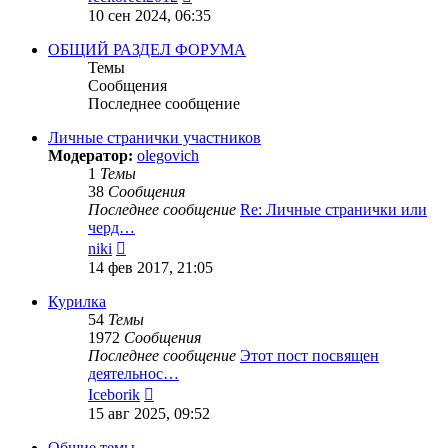
к
10 сен 2024, 06:35
последнему
сообщению
ОБЩИЙ РАЗДЕЛ ФОРУМА
Темы
Сообщения
Последнее сообщение
Личные странички участников
Модератор:
olegovich
1
Темы
38
Сообщения
Последнее сообщение
Re: Личные странички или
черд…
Перейти
niki
к
14 фев 2017, 21:05
последнему
сообщению
Курилка
54
Темы
1972
Сообщения
Последнее сообщение
Этот пост посвящен
деятельнос…
Перейти
Iceborik
к
15 авг 2025, 09:52
последнему
сообщению
Общие темы