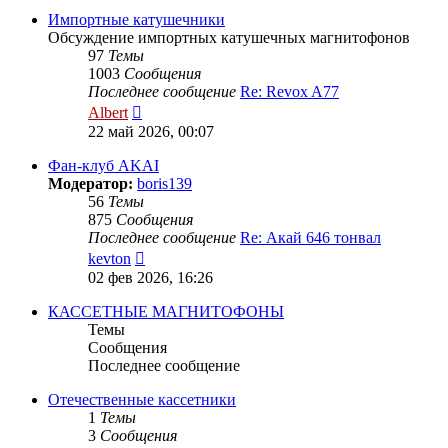
сообщению
Импортные катушечники
Обсуждение импортных катушечных магнитофонов
97
Темы
1003
Сообщения
Последнее сообщение
Re: Revox A77
Перейти
Albert
к
22 май 2026, 00:07
последнему
сообщению
Фан-клуб AKAI
Модератор:
boris139
56
Темы
875
Сообщения
Последнее сообщение
Re: Акай 646 тонвал
Перейти
kevton
к
02 фев 2026, 16:26
последнему
сообщению
КАССЕТНЫЕ МАГНИТОФОНЫ
Темы
Сообщения
Последнее сообщение
Отечественные кассетники
1
Темы
3
Сообщения