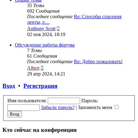
35
Темы
692
Сообщения
Последнее сообщение
Re: Способы спасения
ленты, е…
Перейти
Anthony Scott
к
02 ноя 2024, 18:19
последнему
сообщению
Обсуждение работы форума
7
Темы
61
Сообщения
Последнее сообщение
Re: Добро пожаловать!
Перейти
Albert
к
29 апр 2024, 14:21
последнему
сообщению
Вход
•
Регистрация
Имя пользователя:
Пароль:
Забыли пароль?
|
Запомнить меня
Кто сейчас на конференции