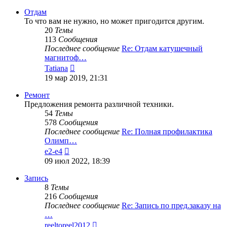
последнему
сообщению
Отдам
То что вам не нужно, но может пригодится другим.
20
Темы
113
Сообщения
Последнее сообщение
Re: Отдам катушечный
магнитоф…
Перейти
Tatiana
к
19 мар 2019, 21:31
последнему
сообщению
Ремонт
Предложения ремонта различной техники.
54
Темы
578
Сообщения
Последнее сообщение
Re: Полная профилактика
Олимп…
Перейти
e2-e4
к
09 июл 2022, 18:39
последнему
сообщению
Запись
8
Темы
216
Сообщения
Последнее сообщение
Re: Запись по пред.заказу на
…
Перейти
reeltoreel2012