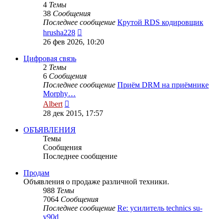
4
Темы
38
Сообщения
Последнее сообщение
Крутой RDS кодировщик
Перейти
hrusha228
к
26 фев 2026, 10:20
последнему
сообщению
Цифровая связь
2
Темы
6
Сообщения
Последнее сообщение
Приём DRM на приёмнике
Morphy…
Перейти
Albert
к
28 дек 2015, 17:57
последнему
сообщению
ОБЪЯВЛЕНИЯ
Темы
Сообщения
Последнее сообщение
Продам
Объявления о продаже различной техники.
988
Темы
7064
Сообщения
Последнее сообщение
Re: усилитель technics su-
v90d