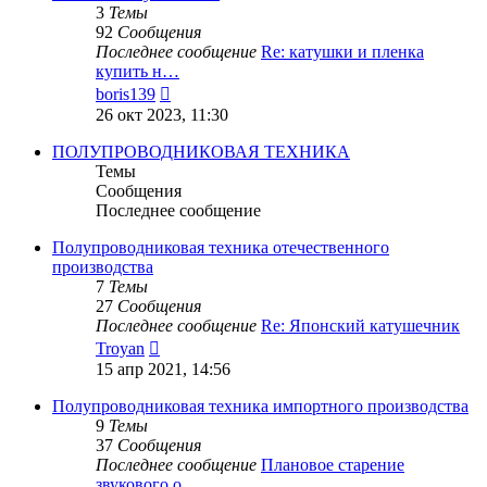
3
Темы
92
Сообщения
Последнее сообщение
Re: катушки и пленка
купить н…
Перейти
boris139
к
26 окт 2023, 11:30
последнему
сообщению
ПОЛУПРОВОДНИКОВАЯ ТЕХНИКА
Темы
Сообщения
Последнее сообщение
Полупроводниковая техника отечественного
производства
7
Темы
27
Сообщения
Последнее сообщение
Re: Японский катушечник
Перейти
Troyan
к
15 апр 2021, 14:56
последнему
сообщению
Полупроводниковая техника импортного производства
9
Темы
37
Сообщения
Последнее сообщение
Плановое старение
звукового о…