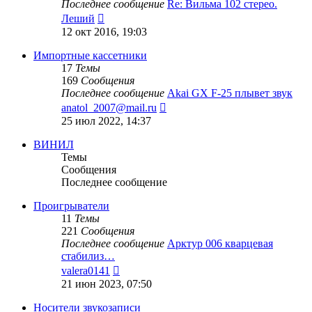
Последнее сообщение
Re: Вильма 102 стерео.
Перейти
Леший
к
12 окт 2016, 19:03
последнему
сообщению
Импортные кассетники
17
Темы
169
Сообщения
Последнее сообщение
Akai GX F-25 плывет звук
Перейти
anatol_2007@mail.ru
к
25 июл 2022, 14:37
последнему
сообщению
ВИНИЛ
Темы
Сообщения
Последнее сообщение
Проигрыватели
11
Темы
221
Сообщения
Последнее сообщение
Арктур 006 кварцевая
стабилиз…
Перейти
valera0141
к
21 июн 2023, 07:50
последнему
сообщению
Носители звукозаписи