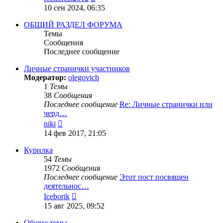
к
10 сен 2024, 06:35
последнему
сообщению
ОБЩИЙ РАЗДЕЛ ФОРУМА
Темы
Сообщения
Последнее сообщение
Личные странички участников
Модератор:
olegovich
1
Темы
38
Сообщения
Последнее сообщение
Re: Личные странички или
черд…
Перейти
niki
к
14 фев 2017, 21:05
последнему
сообщению
Курилка
54
Темы
1972
Сообщения
Последнее сообщение
Этот пост посвящен
деятельнос…
Перейти
Iceborik
к
15 авг 2025, 09:52
последнему
сообщению
Общие темы