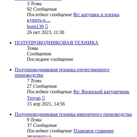
3
Темы
92
Сообщения
Последнее сообщение
Re: катушки и пленка
купить н…
Перейти
boris139
к
26 окт 2023, 11:30
последнему
сообщению
ПОЛУПРОВОДНИКОВАЯ ТЕХНИКА
Темы
Сообщения
Последнее сообщение
Полупроводниковая техника отечественного
производства
7
Темы
27
Сообщения
Последнее сообщение
Re: Японский катушечник
Перейти
Troyan
к
15 апр 2021, 14:56
последнему
сообщению
Полупроводниковая техника импортного производства
9
Темы
37
Сообщения
Последнее сообщение
Плановое старение
звукового о…