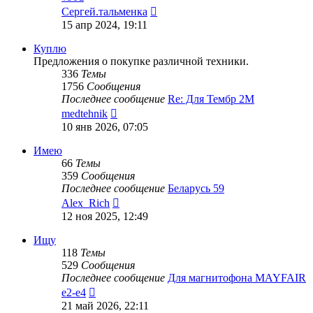
Перейти
Сергей.тальменка
к
15 апр 2024, 19:11
последнему
сообщению
Куплю
Предложения о покупке различной техники.
336
Темы
1756
Сообщения
Последнее сообщение
Re: Для Тембр 2М
Перейти
medtehnik
к
10 янв 2026, 07:05
последнему
сообщению
Имею
66
Темы
359
Сообщения
Последнее сообщение
Беларусь 59
Перейти
Alex_Rich
к
12 ноя 2025, 12:49
последнему
сообщению
Ищу
118
Темы
529
Сообщения
Последнее сообщение
Для магнитофона MAYFAIR
Перейти
e2-e4
к
21 май 2026, 22:11