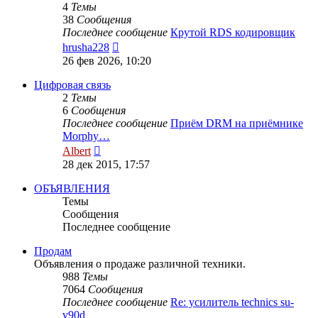
4
Темы
38
Сообщения
Последнее сообщение
Крутой RDS кодировщик
Перейти
hrusha228
к
26 фев 2026, 10:20
последнему
сообщению
Цифровая связь
2
Темы
6
Сообщения
Последнее сообщение
Приём DRM на приёмнике
Morphy…
Перейти
Albert
к
28 дек 2015, 17:57
последнему
сообщению
ОБЪЯВЛЕНИЯ
Темы
Сообщения
Последнее сообщение
Продам
Объявления о продаже различной техники.
988
Темы
7064
Сообщения
Последнее сообщение
Re: усилитель technics su-
v90d