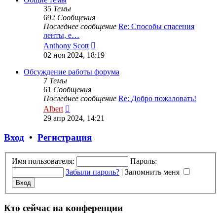
35
Темы
692
Сообщения
Последнее сообщение
Re: Способы спасения
ленты, е…
Перейти
Anthony Scott
к
02 ноя 2024, 18:19
последнему
сообщению
Обсуждение работы форума
7
Темы
61
Сообщения
Последнее сообщение
Re: Добро пожаловать!
Перейти
Albert
к
29 апр 2024, 14:21
последнему
сообщению
Вход
•
Регистрация
Имя пользователя:
Пароль:
Забыли пароль?
|
Запомнить меня
Кто сейчас на конференции