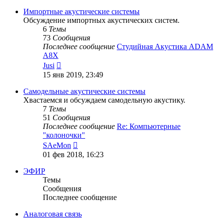
последнему
сообщению
Импортные акустические системы
Обсуждение импортных акустических систем.
6
Темы
73
Сообщения
Последнее сообщение
Студийная Акустика ADAM
A8X
Перейти
Jusi
к
15 янв 2019, 23:49
последнему
сообщению
Самодельные акустические системы
Хвастаемся и обсуждаем самодельную акустику.
7
Темы
51
Сообщения
Последнее сообщение
Re: Компьютерные
"колоночки"
Перейти
SAeMon
к
01 фев 2018, 16:23
последнему
сообщению
ЭФИР
Темы
Сообщения
Последнее сообщение
Аналоговая связь