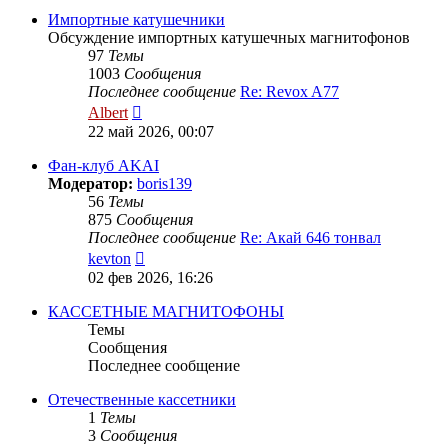
сообщению
Импортные катушечники
Обсуждение импортных катушечных магнитофонов
97
Темы
1003
Сообщения
Последнее сообщение
Re: Revox A77
Перейти
Albert
к
22 май 2026, 00:07
последнему
сообщению
Фан-клуб AKAI
Модератор:
boris139
56
Темы
875
Сообщения
Последнее сообщение
Re: Акай 646 тонвал
Перейти
kevton
к
02 фев 2026, 16:26
последнему
сообщению
КАССЕТНЫЕ МАГНИТОФОНЫ
Темы
Сообщения
Последнее сообщение
Отечественные кассетники
1
Темы
3
Сообщения