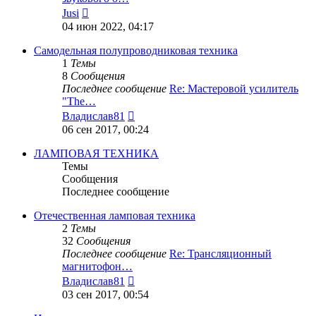
Перейти
Jusi
к
04 июн 2022, 04:17
последнему
сообщению
Самодельная полупроводниковая техника
1
Темы
8
Сообщения
Последнее сообщение
Re: Мастеровой усилитель
"The…
Перейти
Владислав81
к
06 сен 2017, 00:24
последнему
сообщению
ЛАМПОВАЯ ТЕХНИКА
Темы
Сообщения
Последнее сообщение
Отечественная ламповая техника
2
Темы
32
Сообщения
Последнее сообщение
Re: Трансляционный
магнитофон…
Перейти
Владислав81
к
03 сен 2017, 00:54
последнему