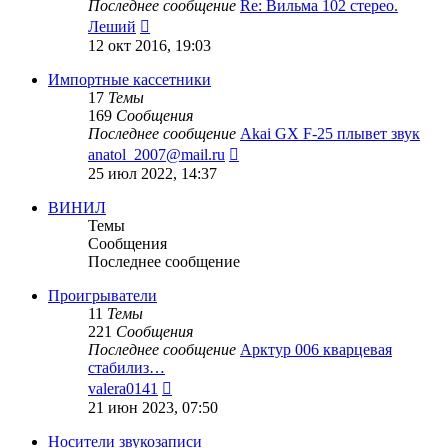
Последнее сообщение
Re: Вильма 102 стерео.
Перейти
Леший
к
12 окт 2016, 19:03
последнему
сообщению
Импортные кассетники
17
Темы
169
Сообщения
Последнее сообщение
Akai GX F-25 плывет звук
Перейти
anatol_2007@mail.ru
к
25 июл 2022, 14:37
последнему
сообщению
ВИНИЛ
Темы
Сообщения
Последнее сообщение
Проигрыватели
11
Темы
221
Сообщения
Последнее сообщение
Арктур 006 кварцевая
стабилиз…
Перейти
valera0141
к
21 июн 2023, 07:50
последнему
сообщению
Носители звукозаписи