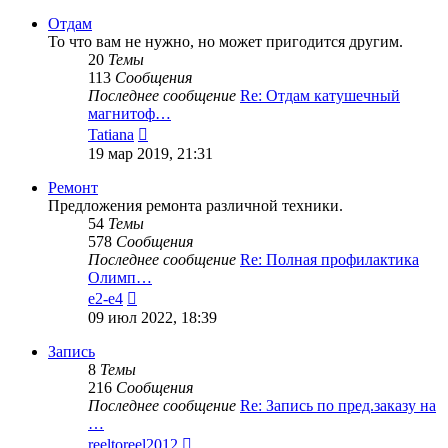
последнему
сообщению
Отдам
То что вам не нужно, но может пригодится другим.
20
Темы
113
Сообщения
Последнее сообщение
Re: Отдам катушечный
магнитоф…
Перейти
Tatiana
к
19 мар 2019, 21:31
последнему
сообщению
Ремонт
Предложения ремонта различной техники.
54
Темы
578
Сообщения
Последнее сообщение
Re: Полная профилактика
Олимп…
Перейти
e2-e4
к
09 июл 2022, 18:39
последнему
сообщению
Запись
8
Темы
216
Сообщения
Последнее сообщение
Re: Запись по пред.заказу на
…
Перейти
reeltoreel2012