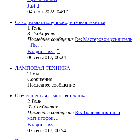
Перейти
Jusi
к
04 июн 2022, 04:17
последнему
сообщению
Самодельная полупроводниковая техника
1
Темы
8
Сообщения
Последнее сообщение
Re: Мастеровой усилитель
"The…
Перейти
Владислав81
к
06 сен 2017, 00:24
последнему
сообщению
ЛАМПОВАЯ ТЕХНИКА
Темы
Сообщения
Последнее сообщение
Отечественная ламповая техника
2
Темы
32
Сообщения
Последнее сообщение
Re: Трансляционный
магнитофон…
Перейти
Владислав81
к
03 сен 2017, 00:54
последнему