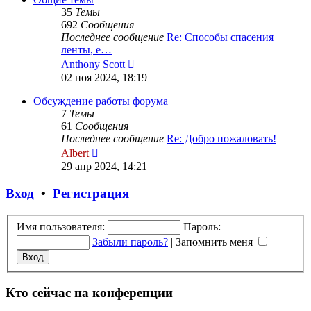
35
Темы
692
Сообщения
Последнее сообщение
Re: Способы спасения
ленты, е…
Перейти
Anthony Scott
к
02 ноя 2024, 18:19
последнему
сообщению
Обсуждение работы форума
7
Темы
61
Сообщения
Последнее сообщение
Re: Добро пожаловать!
Перейти
Albert
к
29 апр 2024, 14:21
последнему
сообщению
Вход
•
Регистрация
Имя пользователя:
Пароль:
Забыли пароль?
|
Запомнить меня
Кто сейчас на конференции