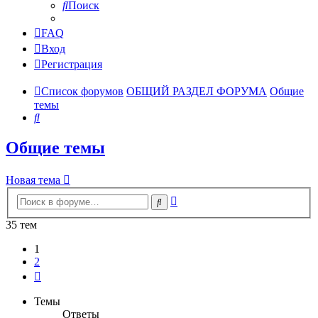
Поиск
FAQ
Вход
Регистрация
Список форумов
ОБЩИЙ РАЗДЕЛ ФОРУМА
Общие
темы
Поиск
Общие темы
Новая тема
Расширенный
Поиск
поиск
35 тем
1
2
След.
Темы
Ответы