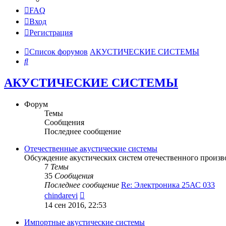
FAQ
Вход
Регистрация
Список форумов
АКУСТИЧЕСКИЕ СИСТЕМЫ
Поиск
АКУСТИЧЕСКИЕ СИСТЕМЫ
Форум
Темы
Сообщения
Последнее сообщение
Отечественные акустические системы
Обсуждение акустических систем отечественного произв
7
Темы
35
Сообщения
Последнее сообщение
Re: Электроника 25АС 033
Перейти
chindarevi
к
14 сен 2016, 22:53
последнему
сообщению
Импортные акустические системы