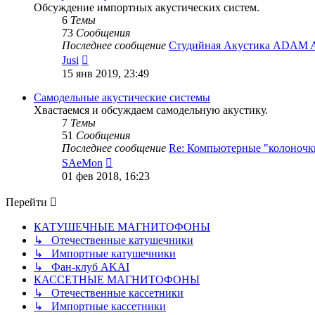
Обсуждение импортных акустических систем.
6
Темы
73
Сообщения
Последнее сообщение
Студийная Акустика ADAM 
Перейти
Jusi
к
15 янв 2019, 23:49
последнему
сообщению
Самодельные акустические системы
Хвастаемся и обсуждаем самодельную акустику.
7
Темы
51
Сообщения
Последнее сообщение
Re: Компьютерные "колоночк
Перейти
SAeMon
к
01 фев 2018, 16:23
последнему
сообщению
Перейти
КАТУШЕЧНЫЕ МАГНИТОФОНЫ
↳ Отечественные катушечники
↳ Импортные катушечники
↳ Фан-клуб AKAI
КАССЕТНЫЕ МАГНИТОФОНЫ
↳ Отечественные кассетники
↳ Импортные кассетники