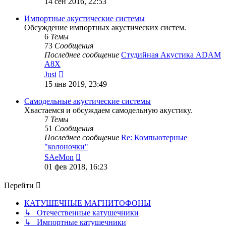
14 сен 2016, 22:53
последнему
сообщению
Импортные акустические системы
Обсуждение импортных акустических систем.
6
Темы
73
Сообщения
Последнее сообщение
Студийная Акустика ADAM
A8X
Перейти
Jusi
к
15 янв 2019, 23:49
последнему
сообщению
Самодельные акустические системы
Хвастаемся и обсуждаем самодельную акустику.
7
Темы
51
Сообщения
Последнее сообщение
Re: Компьютерные
"колоночки"
Перейти
SAeMon
к
01 фев 2018, 16:23
последнему
сообщению
Перейти
КАТУШЕЧНЫЕ МАГНИТОФОНЫ
↳ Отечественные катушечники
↳ Импортные катушечники