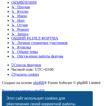
ОБЪЯВЛЕНИЯ
↳ Продам
↳ Куплю
↳ Имею
↳ Ищу
↳ Отдам
↳ Ремонт
↳ Запись
ОБЩИЙ РАЗДЕЛ ФОРУМА
↳ Личные странички участников
↳ Курилка
↳ Общие темы
↳ Обсуждение работы форума
Список форумов
Часовой пояс:
UTC+03:00
Удалить cookies
Создано на основе
phpBB
® Forum Software © phpBB Limited
Русская поддержка phpBB
Этот сайт использует cookies для
Конфиденциальность
|
Правила
обеспечения своей корректной работы.