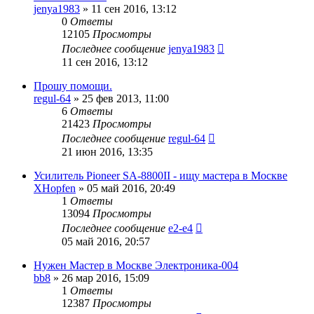
jenya1983
»
11 сен 2016, 13:12
0
Ответы
12105
Просмотры
Последнее сообщение
jenya1983
11 сен 2016, 13:12
Прошу помощи.
regul-64
»
25 фев 2013, 11:00
6
Ответы
21423
Просмотры
Последнее сообщение
regul-64
21 июн 2016, 13:35
Усилитель Pioneer SA-8800II - ищу мастера в Москве
XHopfen
»
05 май 2016, 20:49
1
Ответы
13094
Просмотры
Последнее сообщение
e2-e4
05 май 2016, 20:57
Нужен Мастер в Москве Электроника-004
bb8
»
26 мар 2016, 15:09
1
Ответы
12387
Просмотры