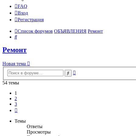
FAQ
Вход
Регистрация
Список форумов
ОБЪЯВЛЕНИЯ
Ремонт
Поиск
Ремонт
Новая тема
Расширенный
Поиск
поиск
54 темы
1
2
3
След.
Темы
Ответы
Просмотры