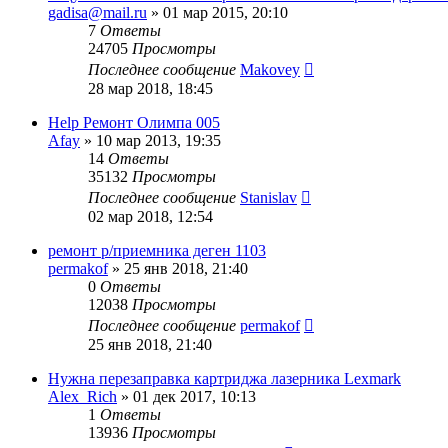
gadisa@mail.ru
»
01 мар 2015, 20:10
7
Ответы
24705
Просмотры
Последнее сообщение
Makovey
28 мар 2018, 18:45
Help Ремонт Олимпа 005
Afay
»
10 мар 2013, 19:35
14
Ответы
35132
Просмотры
Последнее сообщение
Stanislav
02 мар 2018, 12:54
ремонт р/приемника деген 1103
permakof
»
25 янв 2018, 21:40
0
Ответы
12038
Просмотры
Последнее сообщение
permakof
25 янв 2018, 21:40
Нужна перезаправка картриджа лазерника Lexmark
Alex_Rich
»
01 дек 2017, 10:13
1
Ответы
13936
Просмотры