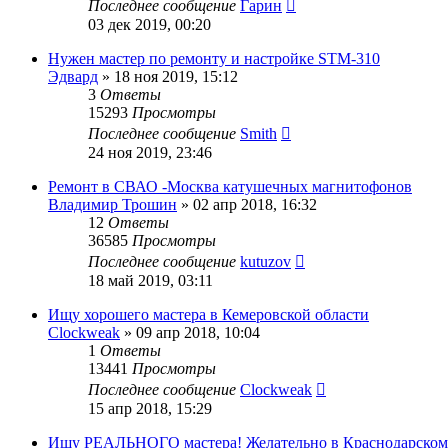
Последнее сообщение
Гарин
03 дек 2019, 00:20
Нужен мастер по ремонту и настройке STM-310
Эдвард
»
18 ноя 2019, 15:12
3
Ответы
15293
Просмотры
Последнее сообщение
Smith
24 ноя 2019, 23:46
Ремонт в СВАО -Москва катушечных магнитофонов
Владимир Трошин
»
02 апр 2018, 16:32
12
Ответы
36585
Просмотры
Последнее сообщение
kutuzov
18 май 2019, 03:11
Ищу хорошего мастера в Кемеровской области
Clockweak
»
09 апр 2018, 10:04
1
Ответы
13441
Просмотры
Последнее сообщение
Clockweak
15 апр 2018, 15:29
Ищу РЕАЛЬНОГО мастера! Желательно в Краснодарском