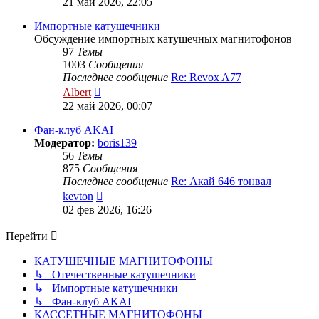
21 май 2026, 22:05
последнему
сообщению
Импортные катушечники
Обсуждение импортных катушечных магнитофонов
97
Темы
1003
Сообщения
Последнее сообщение
Re: Revox A77
Перейти
Albert
к
22 май 2026, 00:07
последнему
сообщению
Фан-клуб AKAI
Модератор:
boris139
56
Темы
875
Сообщения
Последнее сообщение
Re: Акай 646 тонвал
Перейти
kevton
к
02 фев 2026, 16:26
последнему
сообщению
Перейти
КАТУШЕЧНЫЕ МАГНИТОФОНЫ
↳ Отечественные катушечники
↳ Импортные катушечники
↳ Фан-клуб AKAI
КАССЕТНЫЕ МАГНИТОФОНЫ