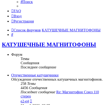
Поиск
FAQ
Вход
Регистрация
Список форумов
КАТУШЕЧНЫЕ МАГНИТОФОНЫ
Поиск
КАТУШЕЧНЫЕ МАГНИТОФОНЫ
Форум
Темы
Сообщения
Последнее сообщение
Отечественные катушечники
Обсуждение отечественных катушечных магнитофонов.
258
Темы
4456
Сообщения
Последнее сообщение
Re: Магнитофон Союз 110
стерео
Перейти
e2-e4
к