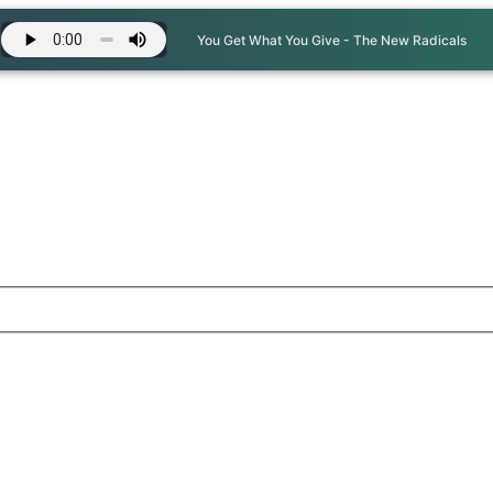
You Get What You Give - The New Radicals