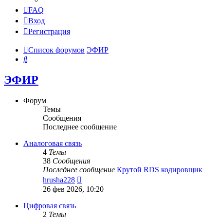
FAQ
Вход
Регистрация
Список форумов
ЭФИР
Поиск
ЭФИР
Форум
Темы
Сообщения
Последнее сообщение
Аналоговая связь
4
Темы
38
Сообщения
Последнее сообщение
Крутой RDS кодировщик
Перейти
hrusha228
к
26 фев 2026, 10:20
последнему
сообщению
Цифровая связь
2
Темы