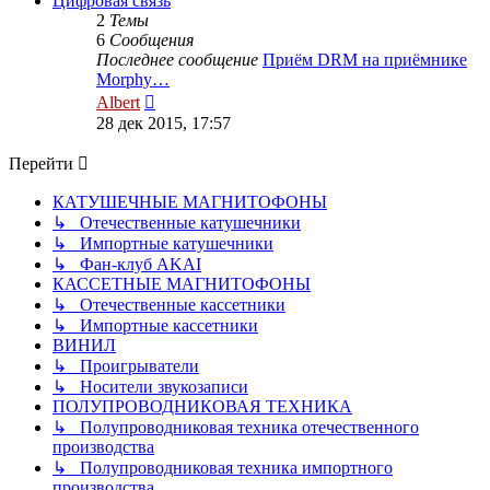
Цифровая связь
2
Темы
6
Сообщения
Последнее сообщение
Приём DRM на приёмнике
Morphy…
Перейти
Albert
к
28 дек 2015, 17:57
последнему
сообщению
Перейти
КАТУШЕЧНЫЕ МАГНИТОФОНЫ
↳ Отечественные катушечники
↳ Импортные катушечники
↳ Фан-клуб AKAI
КАССЕТНЫЕ МАГНИТОФОНЫ
↳ Отечественные кассетники
↳ Импортные кассетники
ВИНИЛ
↳ Проигрыватели
↳ Носители звукозаписи
ПОЛУПРОВОДНИКОВАЯ ТЕХНИКА
↳ Полупроводниковая техника отечественного
производства
↳ Полупроводниковая техника импортного
производства