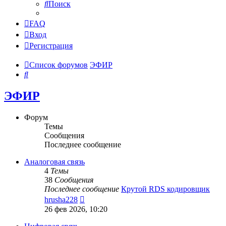
Поиск
FAQ
Вход
Регистрация
Список форумов
ЭФИР
Поиск
ЭФИР
Форум
Темы
Сообщения
Последнее сообщение
Аналоговая связь
4
Темы
38
Сообщения
Последнее сообщение
Крутой RDS кодировщик
Перейти
hrusha228
к
26 фев 2026, 10:20
последнему
сообщению