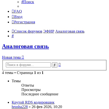
Поиск
FAQ
Вход
Регистрация
Список форумов
ЭФИР
Аналоговая связь
Поиск
Аналоговая связь
Новая тема
Расширенный
Поиск
поиск
4 темы • Страница
1
из
1
Темы
Ответы
Просмотры
Последнее сообщение
Крутой RDS кодировщик
hrusha228
»
26 фев 2026, 10:20