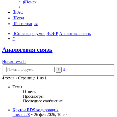
Поиск
FAQ
Вход
Регистрация
Список форумов
ЭФИР
Аналоговая связь
Поиск
Аналоговая связь
Новая тема
Расширенный
Поиск
поиск
4 темы • Страница
1
из
1
Темы
Ответы
Просмотры
Последнее сообщение
Крутой RDS кодировщик
hrusha228
»
26 фев 2026, 10:20