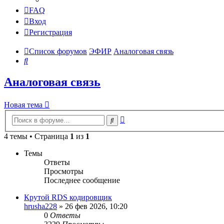
FAQ
Вход
Регистрация
Список форумов
ЭФИР
Аналоговая связь
Поиск
Аналоговая связь
Новая тема
Расширенный
Поиск
поиск
4 темы • Страница
1
из
1
Темы
Ответы
Просмотры
Последнее сообщение
Крутой RDS кодировщик
hrusha228
»
26 фев 2026, 10:20
0
Ответы