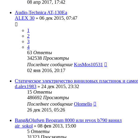
08 апр 2017, 17:42
Audio-Technica AT-130Ea
ALEX 30
»
06 дек 2015, 07:47
1
2
3
4
63
Ответы
342538
Просмотры
Последнее сообщение
KosMos10531
02 янв 2016, 20:17
Статическое электричество виниловых пластинок и само
d.alex1983
»
24 дек 2015, 23:32
15
Ответы
486692
Просмотры
Последнее сообщение
Olomello
26 дек 2015, 05:26
Bang&Olufsen Beogram 8000 или revox b790 винил
air_sokol
»
08 фев 2013, 15:00
5
Ответы
31323
Просмотры