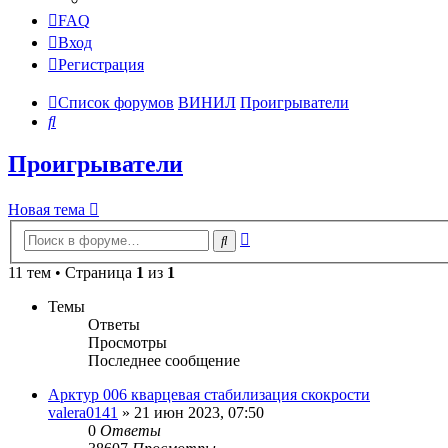
FAQ
Вход
Регистрация
Список форумов
ВИНИЛ
Проигрыватели
Поиск
Проигрыватели
Новая тема
Расширенный
Поиск
поиск
11 тем • Страница
1
из
1
Темы
Ответы
Просмотры
Последнее сообщение
Арктур 006 кварцевая стабилизация скокрости
valera0141
»
21 июн 2023, 07:50
0
Ответы