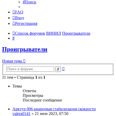
Поиск
FAQ
Вход
Регистрация
Список форумов
ВИНИЛ
Проигрыватели
Поиск
Проигрыватели
Новая тема
Расширенный
Поиск
поиск
11 тем • Страница
1
из
1
Темы
Ответы
Просмотры
Последнее сообщение
Арктур 006 кварцевая стабилизация скокрости
valera0141
»
21 июн 2023, 07:50