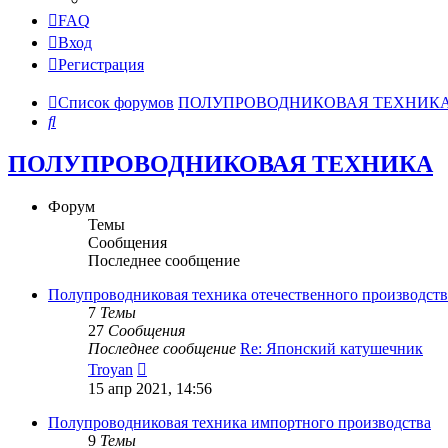
FAQ
Вход
Регистрация
Список форумов
ПОЛУПРОВОДНИКОВАЯ ТЕХНИК
Поиск
ПОЛУПРОВОДНИКОВАЯ ТЕХНИКА
Форум
Темы
Сообщения
Последнее сообщение
Полупроводниковая техника отечественного производств
7
Темы
27
Сообщения
Последнее сообщение
Re: Японский катушечник
Перейти
Troyan
к
15 апр 2021, 14:56
последнему
сообщению
Полупроводниковая техника импортного производства
9
Темы