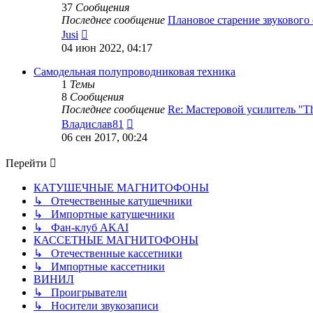
37
Сообщения
Последнее сообщение
Плановое старение звукового
Перейти
Jusi
к
04 июн 2022, 04:17
последнему
сообщению
Самодельная полупроводниковая техника
1
Темы
8
Сообщения
Последнее сообщение
Re: Мастеровой усилитель "
Перейти
Владислав81
к
06 сен 2017, 00:24
последнему
сообщению
Перейти
КАТУШЕЧНЫЕ МАГНИТОФОНЫ
↳ Отечественные катушечники
↳ Импортные катушечники
↳ Фан-клуб AKAI
КАССЕТНЫЕ МАГНИТОФОНЫ
↳ Отечественные кассетники
↳ Импортные кассетники
ВИНИЛ
↳ Проигрыватели
↳ Носители звукозаписи