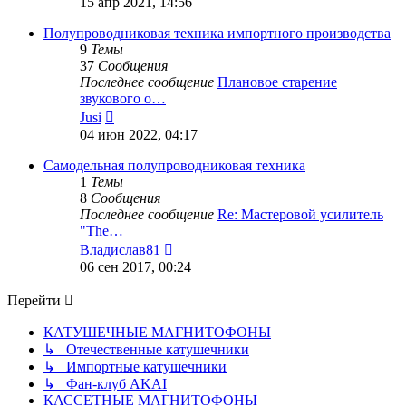
15 апр 2021, 14:56
последнему
сообщению
Полупроводниковая техника импортного производства
9
Темы
37
Сообщения
Последнее сообщение
Плановое старение
звукового о…
Перейти
Jusi
к
04 июн 2022, 04:17
последнему
сообщению
Самодельная полупроводниковая техника
1
Темы
8
Сообщения
Последнее сообщение
Re: Мастеровой усилитель
"The…
Перейти
Владислав81
к
06 сен 2017, 00:24
последнему
сообщению
Перейти
КАТУШЕЧНЫЕ МАГНИТОФОНЫ
↳ Отечественные катушечники
↳ Импортные катушечники
↳ Фан-клуб AKAI
КАССЕТНЫЕ МАГНИТОФОНЫ