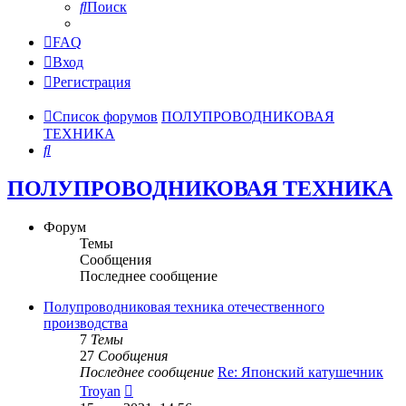
Поиск
FAQ
Вход
Регистрация
Список форумов
ПОЛУПРОВОДНИКОВАЯ
ТЕХНИКА
Поиск
ПОЛУПРОВОДНИКОВАЯ ТЕХНИКА
Форум
Темы
Сообщения
Последнее сообщение
Полупроводниковая техника отечественного
производства
7
Темы
27
Сообщения
Последнее сообщение
Re: Японский катушечник
Перейти
Troyan
к