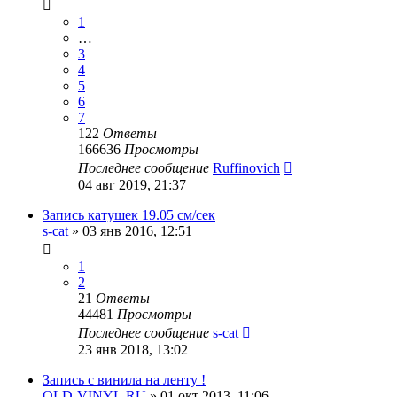
1
…
3
4
5
6
7
122
Ответы
166636
Просмотры
Последнее сообщение
Ruffinovich
04 авг 2019, 21:37
Запись катушек 19.05 см/сек
s-cat
»
03 янв 2016, 12:51
1
2
21
Ответы
44481
Просмотры
Последнее сообщение
s-cat
23 янв 2018, 13:02
Запись с винила на ленту !
OLD-VINYL.RU
»
01 окт 2013, 11:06