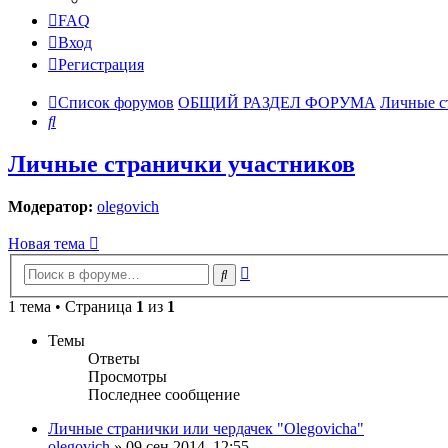
FAQ
Вход
Регистрация
Список форумов
ОБЩИЙ РАЗДЕЛ ФОРУМА
Личные с
Поиск
Личные странички участников
Модератор:
olegovich
Новая тема
Расширенный
Поиск
поиск
1 тема • Страница
1
из
1
Темы
Ответы
Просмотры
Последнее сообщение
Личные странички или чердачек "Olegovicha"
olegovich
»
09 сен 2014, 12:55