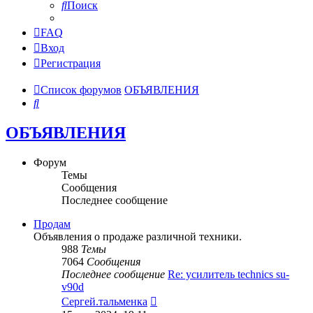
Поиск
FAQ
Вход
Регистрация
Список форумов
ОБЪЯВЛЕНИЯ
Поиск
ОБЪЯВЛЕНИЯ
Форум
Темы
Сообщения
Последнее сообщение
Продам
Объявления о продаже различной техники.
988
Темы
7064
Сообщения
Последнее сообщение
Re: усилитель technics su-
v90d
Перейти
Сергей.тальменка
к