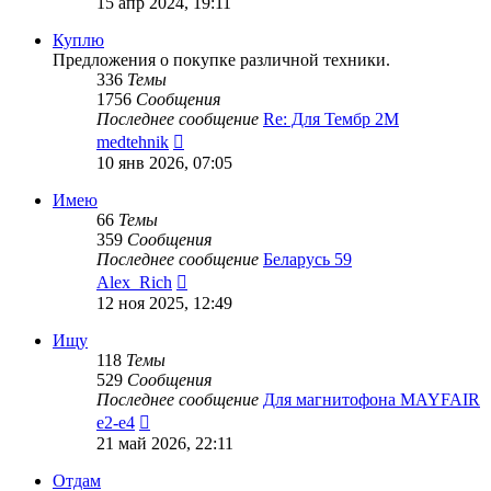
15 апр 2024, 19:11
последнему
сообщению
Куплю
Предложения о покупке различной техники.
336
Темы
1756
Сообщения
Последнее сообщение
Re: Для Тембр 2М
Перейти
medtehnik
к
10 янв 2026, 07:05
последнему
сообщению
Имею
66
Темы
359
Сообщения
Последнее сообщение
Беларусь 59
Перейти
Alex_Rich
к
12 ноя 2025, 12:49
последнему
сообщению
Ищу
118
Темы
529
Сообщения
Последнее сообщение
Для магнитофона MAYFAIR
Перейти
e2-e4
к
21 май 2026, 22:11
последнему
сообщению
Отдам