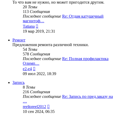
То что вам не нужно, но может пригодится другим.
20
Темы
113
Сообщения
Последнее сообщение
Re: Отдам катушечный
магнитоф…
Перейти
Tatiana
к
19 мар 2019, 21:31
последнему
сообщению
Ремонт
Предложения ремонта различной техники.
54
Темы
578
Сообщения
Последнее сообщение
Re: Полная профилактика
Олимп…
Перейти
e2-e4
к
09 июл 2022, 18:39
последнему
сообщению
Запись
8
Темы
216
Сообщения
Последнее сообщение
Re: Запись по пред.заказу на
…
Перейти
reeltoreel2012
к
10 сен 2024, 06:35
последнему