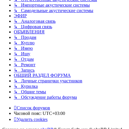
↳ Импортные акустические системы
↳ Самодельные акустические системы
ЭФИР
↳ Аналоговая связь
↳ Цифровая связь
ОБЪЯВЛЕНИЯ
↳ Продам
↳ Куплю
↳ Имею
↳ Ищу
↳ Отдам
↳ Ремонт
↳ Запись
ОБЩИЙ РАЗДЕЛ ФОРУМА
↳ Личные странички участников
↳ Курилка
↳ Общие темы
↳ Обсуждение работы форума
Список форумов
Часовой пояс:
UTC+03:00
Удалить cookies