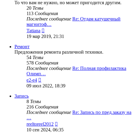
То что вам не нужно, но может пригодится другим.
20
Темы
113
Сообщения
Последнее сообщение
Re: Отдам катушечный
магнитоф…
Перейти
Tatiana
к
19 мар 2019, 21:31
последнему
сообщению
Ремонт
Предложения ремонта различной техники.
54
Темы
578
Сообщения
Последнее сообщение
Re: Полная профилактика
Олимп…
Перейти
e2-e4
к
09 июл 2022, 18:39
последнему
сообщению
Запись
8
Темы
216
Сообщения
Последнее сообщение
Re: Запись по пред.заказу на
…
Перейти
reeltoreel2012
к
10 сен 2024, 06:35
последнему