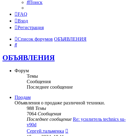
Поиск
FAQ
Вход
Регистрация
Список форумов
ОБЪЯВЛЕНИЯ
Поиск
ОБЪЯВЛЕНИЯ
Форум
Темы
Сообщения
Последнее сообщение
Продам
Объявления о продаже различной техники.
988
Темы
7064
Сообщения
Последнее сообщение
Re: усилитель technics su-
v90d
Перейти
Сергей.тальменка
к