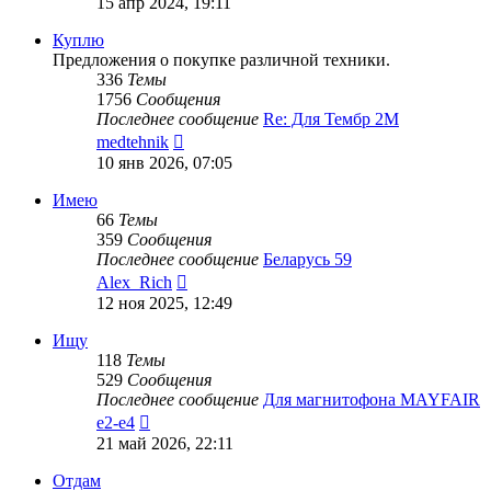
15 апр 2024, 19:11
последнему
сообщению
Куплю
Предложения о покупке различной техники.
336
Темы
1756
Сообщения
Последнее сообщение
Re: Для Тембр 2М
Перейти
medtehnik
к
10 янв 2026, 07:05
последнему
сообщению
Имею
66
Темы
359
Сообщения
Последнее сообщение
Беларусь 59
Перейти
Alex_Rich
к
12 ноя 2025, 12:49
последнему
сообщению
Ищу
118
Темы
529
Сообщения
Последнее сообщение
Для магнитофона MAYFAIR
Перейти
e2-e4
к
21 май 2026, 22:11
последнему
сообщению
Отдам