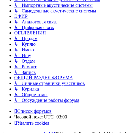
↳ Импортные акустические системы
↳ Самодельные акустические системы
ЭФИР
↳ Аналоговая связь
↳ Цифровая связь
ОБЪЯВЛЕНИЯ
↳ Продам
↳ Куплю
↳ Имею
↳ Ищу
↳ Отдам
↳ Ремонт
↳ Запись
ОБЩИЙ РАЗДЕЛ ФОРУМА
↳ Личные странички участников
↳ Курилка
↳ Общие темы
↳ Обсуждение работы форума
Список форумов
Часовой пояс:
UTC+03:00
Удалить cookies