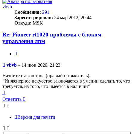
началу
vbvb
Сообщения:
291
Зарегистрирован:
24 мар 2012, 20:44
Откуда:
MSK
Re: Pioneer rt1020 проблемы с блоком
управления лпм
Цитата
Сообщение
vbvb
»
14 июн 2020, 21:23
Начните с автостопа (правый натяжитель).
"Инженерное искусство заключается в умении сделать то, что
требуется, из того, что имеется в наличии"
Вернуться
к
Ответить
началу
Версия для печати