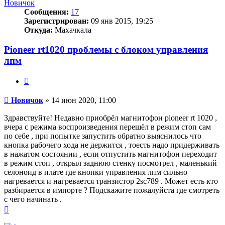
Новичок
Сообщения:
17
Зарегистрирован:
09 янв 2015, 19:25
Откуда:
Махачкала
Pioneer rt1020 проблемы с блоком управления
лпм
Цитата
Сообщение
Новичок
»
14 июн 2020, 11:00
Здравствуйте! Недавно приобрёл магнитофон pioneer rt 1020 ,
вчера с режима воспроизведения перешёл в режим стоп сам
по себе , при попытке запустить обратно выяснилось что
кнопка рабочего хода не держится , тоесть надо придерживать
в нажатом состоянии , если отпустить магнитофон переходит
в режим стоп , открыл заднюю стенку посмотрел , маленький
селоноид в плате где кнопки управления лпм сильно
нагревается и нагревается транзистор 2sc789 . Может есть кто
разбирается в импорте ? Подскажите пожалуйста где смотреть
с чего начинать .
Вернуться
к