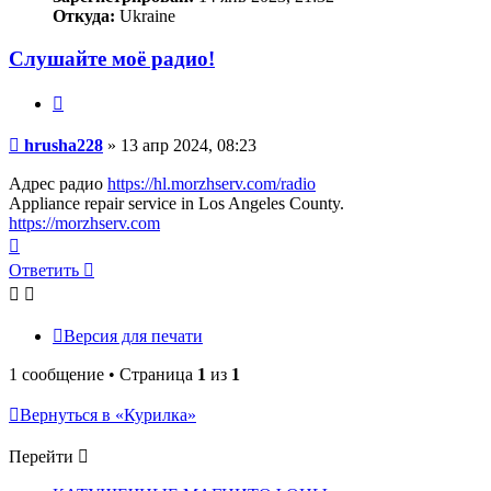
Откуда:
Ukraine
Слушайте моё радио!
Цитата
Сообщение
hrusha228
»
13 апр 2024, 08:23
Адрес радио
https://hl.morzhserv.com/radio
Appliance repair service in Los Angeles County.
https://morzhserv.com
Вернуться
к
Ответить
началу
Версия для печати
1 сообщение • Страница
1
из
1
Вернуться в «Курилка»
Перейти