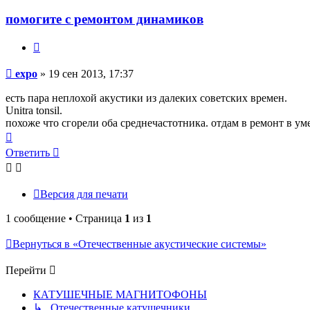
помогите с ремонтом динамиков
Цитата
Сообщение
expo
»
19 сен 2013, 17:37
есть пара неплохой акустики из далеких советских времен.
Unitra tonsil.
похоже что сгорели оба среднечастотника. отдам в ремонт в уме
Вернуться
к
Ответить
началу
Версия для печати
1 сообщение • Страница
1
из
1
Вернуться в «Отечественные акустические системы»
Перейти
КАТУШЕЧНЫЕ МАГНИТОФОНЫ
↳ Отечественные катушечники