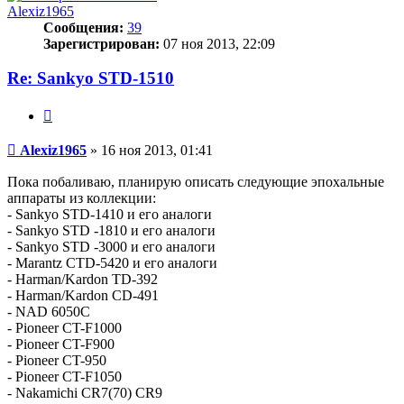
Alexiz1965
Сообщения:
39
Зарегистрирован:
07 ноя 2013, 22:09
Re: Sankyo STD-1510
Цитата
Сообщение
Alexiz1965
»
16 ноя 2013, 01:41
Пока побаливаю, планирую описать следующие эпохальные
аппараты из коллекции:
- Sankyo STD-1410 и его аналоги
- Sankyo STD -1810 и его аналоги
- Sankyo STD -3000 и его аналоги
- Marantz CTD-5420 и его аналоги
- Harman/Kardon TD-392
- Harman/Kardon CD-491
- NAD 6050C
- Pioneer CT-F1000
- Pioneer CT-F900
- Pioneer CT-950
- Pioneer CT-F1050
- Nakamichi CR7(70) CR9