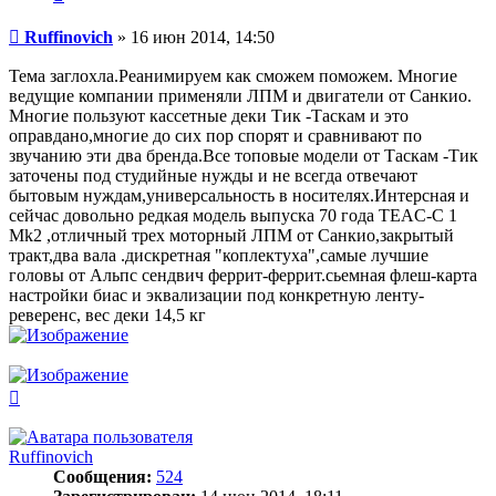
Сообщение
Ruffinovich
»
16 июн 2014, 14:50
Тема заглохла.Реанимируем как сможем поможем. Многие
ведущие компании применяли ЛПМ и двигатели от Санкио.
Многие пользуют кассетные деки Тик -Таскам и это
оправдано,многие до сих пор спорят и сравнивают по
звучанию эти два бренда.Все топовые модели от Таскам -Тик
заточены под студийные нужды и не всегда отвечают
бытовым нуждам,универсальность в носителях.Интерсная и
сейчас довольно редкая модель выпуска 70 года TEAC-C 1
Mk2 ,отличный трех моторный ЛПМ от Санкио,закрытый
тракт,два вала .дискретная "коплектуха",самые лучшие
головы от Альпс сендвич феррит-феррит.сьемная флеш-карта
настройки биас и эквализации под конкретную ленту-
реверенс, вес деки 14,5 кг
Вернуться
к
началу
Ruffinovich
Сообщения:
524