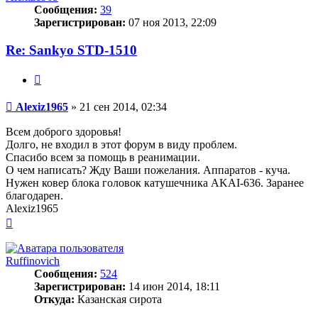
Сообщения:
39
Зарегистрирован:
07 ноя 2013, 22:09
Re: Sankyo STD-1510
Цитата
Сообщение
Alexiz1965
»
21 сен 2014, 02:34
Всем доброго здоровья!
Долго, не входил в этот форум в виду проблем.
Спасибо всем за помощь в реанимации.
О чем написать? Жду Ваши пожелания. Аппаратов - куча.
Нужен ковер блока головок катушечника AKAI-636. Заранее
благодарен.
Alexiz1965
Вернуться
к
началу
Ruffinovich
Сообщения:
524
Зарегистрирован:
14 июн 2014, 18:11
Откуда:
Казанская сирота