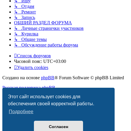
↳ Ищу
↳ Отдам
↳ Ремонт
↳ Запись
ОБЩИЙ РАЗДЕЛ ФОРУМА
↳ Личные странички участников
↳ Курилка
↳ Общие темы
↳ Обсуждение работы форума
Список форумов
Часовой пояс:
UTC+03:00
Удалить cookies
Создано на основе
phpBB
® Forum Software © phpBB Limited
Русская поддержка phpBB
Этот сайт использует cookies для
Конфиденциальность
|
Правила
обеспечения своей корректной работы.
Подробнее
Согласен