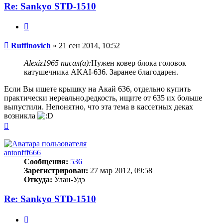
Re: Sankyo STD-1510
Цитата
Сообщение
Ruffinovich
»
21 сен 2014, 10:52
Alexiz1965 писал(а):
Нужен ковер блока головок
катушечника AKAI-636. Заранее благодарен.
Если Вы ищете крышку на Акай 636, отдельно купить
практически нереально,редкость, ищите от 635 их больше
выпустили. Непонятно, что эта тема в кассетных деках
возникла
Вернуться
к
началу
antonfff666
Сообщения:
536
Зарегистрирован:
27 мар 2012, 09:58
Откуда:
Улан-Удэ
Re: Sankyo STD-1510
Цитата