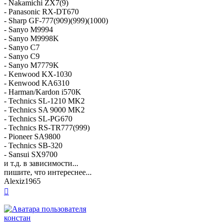
- Nakamichi ZX7(9)
- Panasonic RX-DT670
- Sharp GF-777(909)(999)(1000)
- Sanyo M9994
- Sanyo M9998K
- Sanyo C7
- Sanyo C9
- Sanyo M7779K
- Kenwood KX-1030
- Kenwood KA6310
- Harman/Kardon i570K
- Technics SL-1210 MK2
- Technics SA 9000 MK2
- Technics SL-PG670
- Technics RS-TR777(999)
- Pioneer SA9800
- Technics SB-320
- Sansui SX9700
и т.д. в зависимости...
пишите, что интереснее...
Alexiz1965
Вернуться
к
началу
констан