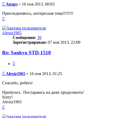
Сообщение
Андрэ
»
16 ноя 2013, 00:03
Присоединяюсь, интересная тема!!!!!!!!
Вернуться
к
началу
Alexiz1965
Сообщения:
39
Зарегистрирован:
07 ноя 2013, 22:09
Re: Sankyo STD-1510
Цитата
Сообщение
Alexiz1965
»
16 ноя 2013, 01:25
Спасибо, ребята!
Приболел.. Постараюсь на днях продолжить!
Sorry!
Alexiz1965
Вернуться
к
началу