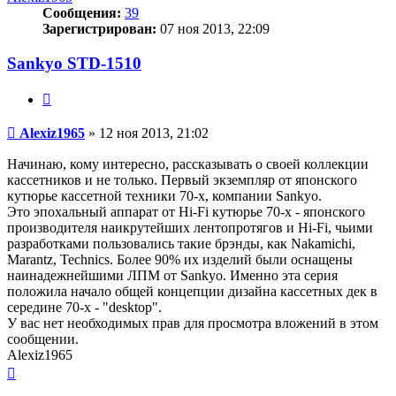
Сообщения:
39
Зарегистрирован:
07 ноя 2013, 22:09
Sankyo STD-1510
Цитата
Сообщение
Alexiz1965
»
12 ноя 2013, 21:02
Начинаю, кому интересно, рассказывать о своей коллекции
кассетников и не только. Первый экземпляр от японского
кутюрье кассетной техники 70-х, компании Sankyo.
Это эпохальный аппарат от Hi-Fi кутюрье 70-х - японского
производителя наикрутейших лентопротягов и Hi-Fi, чьими
разработками пользовались такие брэнды, как Nakamichi,
Marantz, Technics. Более 90% их изделий были оснащены
наинадежнейшими ЛПМ от Sankyo. Именно эта серия
положила начало общей концепции дизайна кассетных дек в
середине 70-х - "desktop".
У вас нет необходимых прав для просмотра вложений в этом
сообщении.
Alexiz1965
Вернуться
к