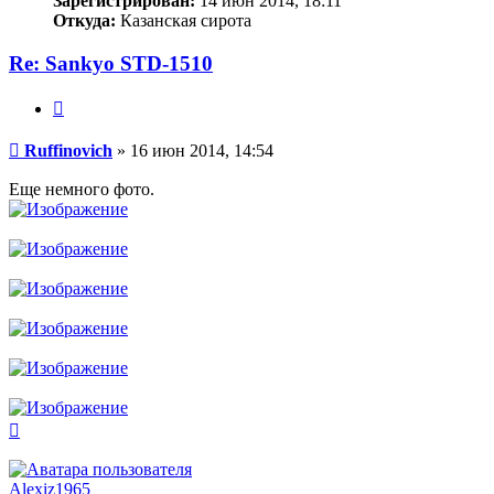
Зарегистрирован:
14 июн 2014, 18:11
Откуда:
Казанская сирота
Re: Sankyo STD-1510
Цитата
Сообщение
Ruffinovich
»
16 июн 2014, 14:54
Еще немного фото.
Вернуться
к
началу
Alexiz1965