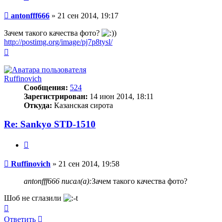
Сообщение
antonfff666
»
21 сен 2014, 19:17
Зачем такого качества фото?
http://postimg.org/image/pj7p8tysl/
Вернуться
к
началу
Ruffinovich
Сообщения:
524
Зарегистрирован:
14 июн 2014, 18:11
Откуда:
Казанская сирота
Re: Sankyo STD-1510
Цитата
Сообщение
Ruffinovich
»
21 сен 2014, 19:58
antonfff666 писал(а):
Зачем такого качества фото?
Шоб не сглазили
Вернуться
к
Ответить