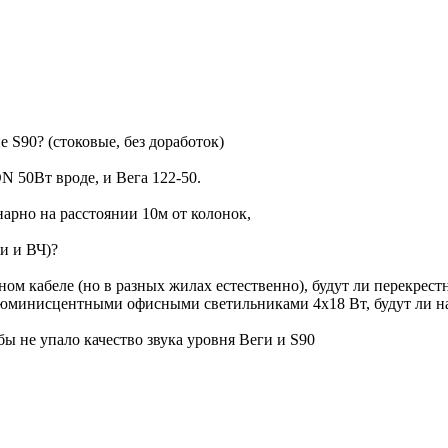
 S90? (стоковые, без доработок)
N 50Вт вроде, и Вега 122-50.
нарно на расстоянии 10м от колонок,
и и ВЧ)?
одном кабеле (но в разных жилах естественно), будут ли перекре
 Люминисцентными офисными светильниками 4х18 Вт, будут ли н
бы не упало качество звука уровня Веги и S90