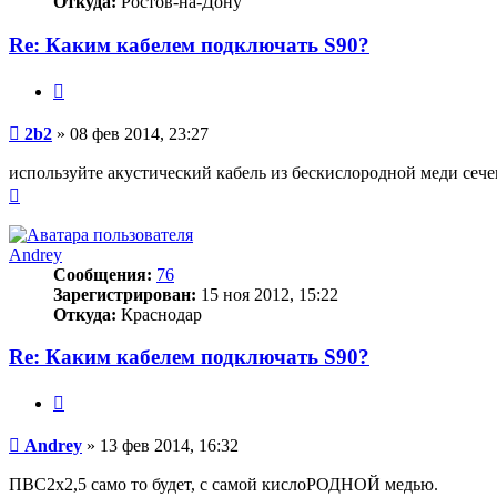
Откуда:
Ростов-на-Дону
Re: Каким кабелем подключать S90?
Цитата
Сообщение
2b2
»
08 фев 2014, 23:27
используйте акустический кабель из бескислородной меди сечен
Вернуться
к
началу
Andrey
Сообщения:
76
Зарегистрирован:
15 ноя 2012, 15:22
Откуда:
Краснодар
Re: Каким кабелем подключать S90?
Цитата
Сообщение
Andrey
»
13 фев 2014, 16:32
ПВС2х2,5 само то будет, с самой кислоРОДНОЙ медью.