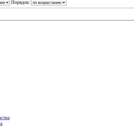
Порядок:
дства
а