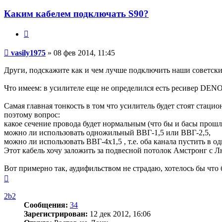
Каким кабелем подключать S90?
Цитата
Сообщение
vasily1975
»
08 фев 2014, 11:45
Други, подскажите как и чем лучше подключить наши советские
Что имеем: в усилителе еще не определился есть ресивер DENO
Самая главная тонкость в том что усилитель будет стоят стацио
поэтому вопрос:
какое сечение провода будет нормальным (что бы и басы прошл
можно ли использовать одножильный ВВГ-1,5 или ВВГ-2,5,
можно ли использовать ВВГ-4х1,5 , т.е. оба канала пустить в 
Этот кабель хочу заложить за подвесной потолок Амстронг с
Вот примерно так, аудифильством не страдаю, хотелось бы что 
Вернуться
к
началу
2b2
Сообщения:
34
Зарегистрирован:
12 дек 2012, 16:06