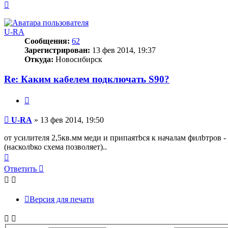
Вернуться
к
началу
U-RA
Сообщения:
62
Зарегистрирован:
13 фев 2014, 19:37
Откуда:
Новосибирск
Re: Каким кабелем подключать S90?
Цитата
Сообщение
U-RA
»
13 фев 2014, 19:50
от усилителя 2,5кв.мм меди и припаятbся к началам филbтров -
(насколbко схема позволяет)..
Вернуться
к
Ответить
началу
Версия для печати